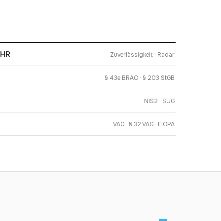
 HR
Zuverlässigkeit · Radar
§ 43e BRAO · § 203 StGB
NIS2 · SÜG
VAG · § 32 VAG · EIOPA