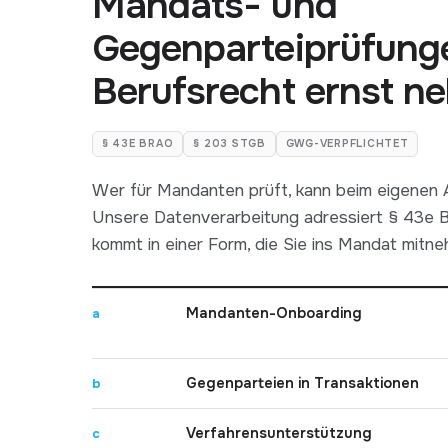
Mandats- und
Gegenparteiprüfunge
Berufsrecht ernst n
§ 43E BRAO
§ 203 STGB
GWG-VERPFLICHTET
Wer für Mandanten prüft, kann beim eigenen 
Unsere Datenverarbeitung adressiert § 43e B
kommt in einer Form, die Sie ins Mandat mitn
Mandanten-Onboarding
a
Gegenparteien in Transaktionen
b
Verfahrensunterstützung
c