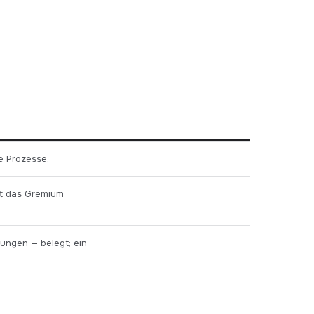
e Prozesse.
ht das Gremium
lungen — belegt; ein
.