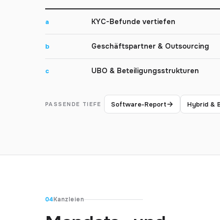
KYC-Befunde vertiefen
a
Geschäftspartner & Outsourcing
b
UBO & Beteiligungsstrukturen
c
→
Software-Report
Hybrid & 
PASSENDE TIEFE
04
Kanzleien