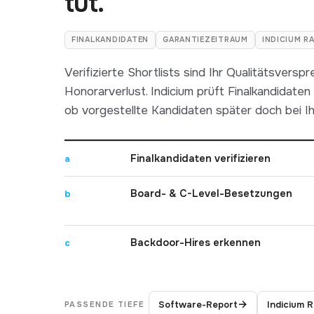
tut.
FINALKANDIDATEN
GARANTIEZEITRAUM
INDICIUM R
Verifizierte Shortlists sind Ihr Qualitätsversp
Honorarverlust. Indicium prüft Finalkandidate
ob vorgestellte Kandidaten später doch bei 
Finalkandidaten verifizieren
a
Board- & C-Level-Besetzungen
b
Backdoor-Hires erkennen
c
→
Software-Report
Indicium 
PASSENDE TIEFE