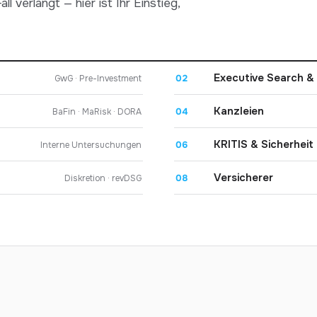
ll verlangt — hier ist Ihr Einstieg,
Executive Search &
02
GwG · Pre-Investment
Kanzleien
04
BaFin · MaRisk · DORA
KRITIS & Sicherheit
06
Interne Untersuchungen
Versicherer
08
Diskretion · revDSG