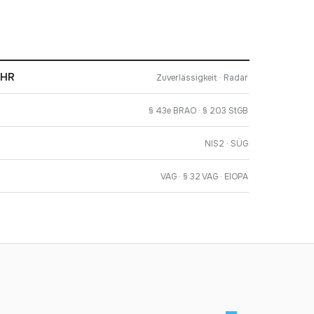
 HR
Zuverlässigkeit · Radar
§ 43e BRAO · § 203 StGB
NIS2 · SÜG
VAG · § 32 VAG · EIOPA