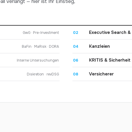
ll verlangt — hier ist Ihr Einstieg,
Executive Search &
02
GwG · Pre-Investment
Kanzleien
04
BaFin · MaRisk · DORA
KRITIS & Sicherheit
06
Interne Untersuchungen
Versicherer
08
Diskretion · revDSG