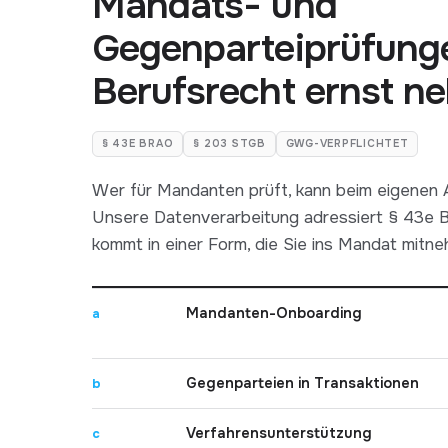
Mandats- und
Gegenparteiprüfunge
Berufsrecht ernst n
§ 43E BRAO
§ 203 STGB
GWG-VERPFLICHTET
Wer für Mandanten prüft, kann beim eigenen 
Unsere Datenverarbeitung adressiert § 43e B
kommt in einer Form, die Sie ins Mandat mitn
Mandanten-Onboarding
a
Gegenparteien in Transaktionen
b
Verfahrensunterstützung
c