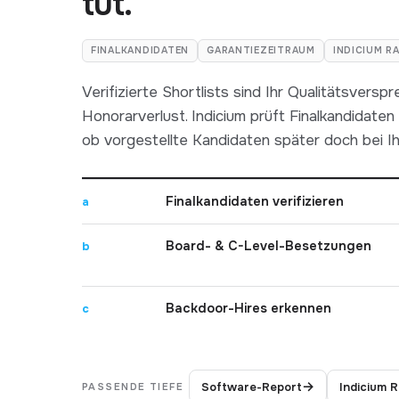
tut.
FINALKANDIDATEN
GARANTIEZEITRAUM
INDICIUM R
Verifizierte Shortlists sind Ihr Qualitätsversp
Honorarverlust. Indicium prüft Finalkandidate
ob vorgestellte Kandidaten später doch bei 
Finalkandidaten verifizieren
a
Board- & C-Level-Besetzungen
b
Backdoor-Hires erkennen
c
→
Software-Report
Indicium 
PASSENDE TIEFE