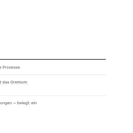
e Prozesse.
ht das Gremium
lungen — belegt; ein
.