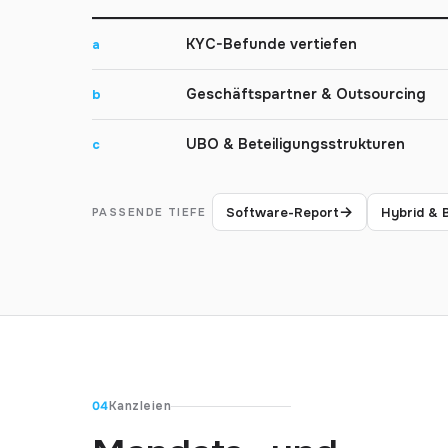
KYC-Befunde vertiefen
a
Geschäftspartner & Outsourcing
b
UBO & Beteiligungsstrukturen
c
→
Software-Report
Hybrid & 
PASSENDE TIEFE
04
Kanzleien