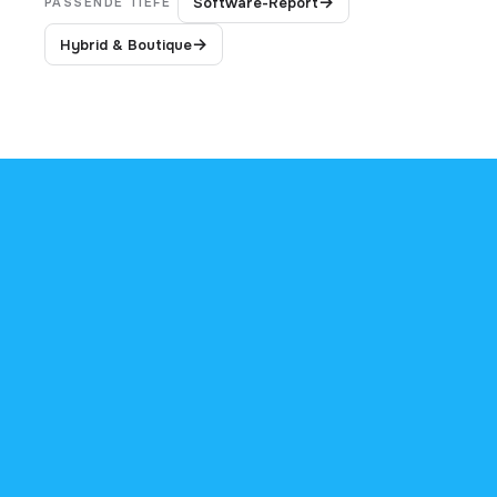
→
Software-Report
PASSENDE TIEFE
→
Hybrid & Boutique