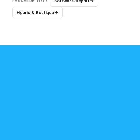
→
Software-Report
PASSENDE TIEFE
→
Hybrid & Boutique