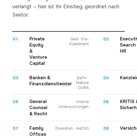
verlangt — hier ist Ihr Einstieg, geordnet nach
Sektor.
Private
Executi
01
02
GwG · Pre-
Investment
Equity
Search
&
HR
Venture
Capital
Banken &
Kanzlei
03
04
BaFin ·
MaRisk
Finanzdienstleister
· DORA
General
KRITIS 
05
06
Interne
Untersuchungen
Counsel
Sicherh
& Recht
Family
Versich
07
08
Diskretion · revDSG
Offices